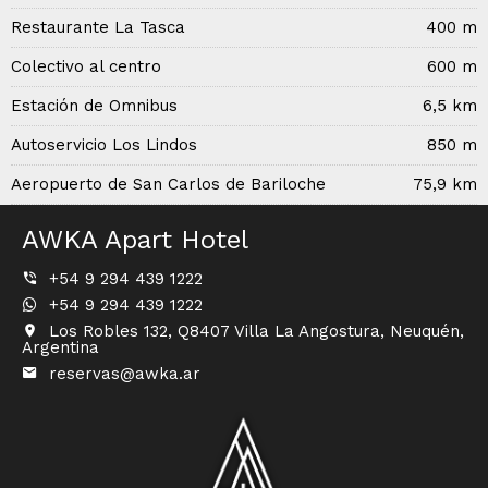
Restaurante La Tasca
400 m
Colectivo al centro
600 m
Estación de Omnibus
6,5 km
Autoservicio Los Lindos
850 m
Aeropuerto de San Carlos de Bariloche
75,9 km
AWKA Apart Hotel
+54 9 294 439 1222
+54 9 294 439 1222
Los Robles 132, Q8407 Villa La Angostura, Neuquén,
Argentina
reservas@awka.ar